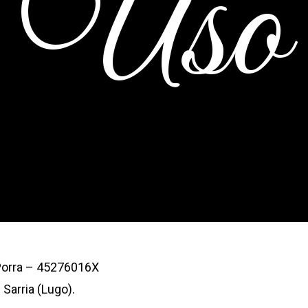
Uso
 Porra – 45276016X
 Sarria (Lugo).