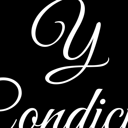
Y
ondici