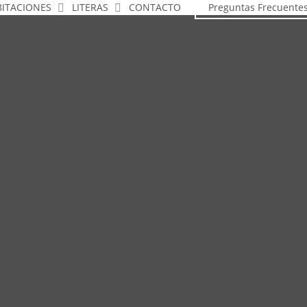
ITACIONES
LITERAS
CONTACTO
Preguntas Frecuente
teras en Cubíc
s con literas en está compuesta por una fila de 5 cubículos con 1 litera de d
y abajo.